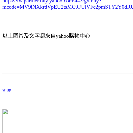
https://tw.partner.buy.yahoo.com:443/gd/buy?
mcode=MV9iNXkrdVpEU2tsMC9FUlVFc2pmSTY2Y0d
以上圖片及文字都來自yahoo購物中心
snug