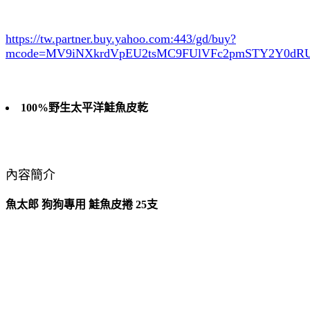
https://tw.partner.buy.yahoo.com:443/gd/buy?
mcode=MV9iNXkrdVpEU2tsMC9FUlVFc2pmSTY2Y0d
100%野生太平洋鮭魚皮乾
內容簡介
魚太郎 狗狗專用 鮭魚皮捲 25支