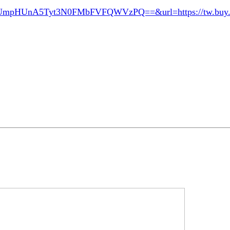
RUmpHUnA5Tyt3N0FMbFVFQWVzPQ==&url=
https://tw.bu