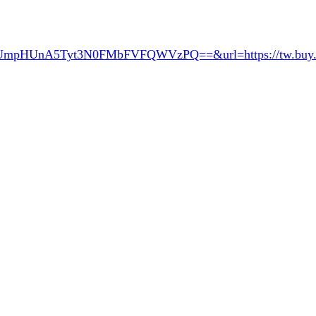
RUmpHUnA5Tyt3N0FMbFVFQWVzPQ==&url=
https://tw.bu