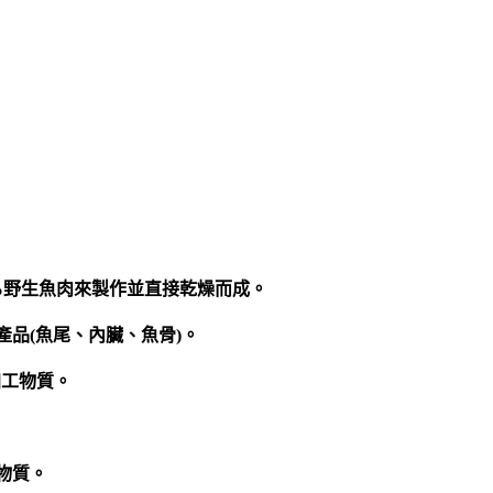
%野生魚肉來製作並直接乾燥而成。
品(魚尾、內臟、魚骨)。
、加工物質。
礦物質。