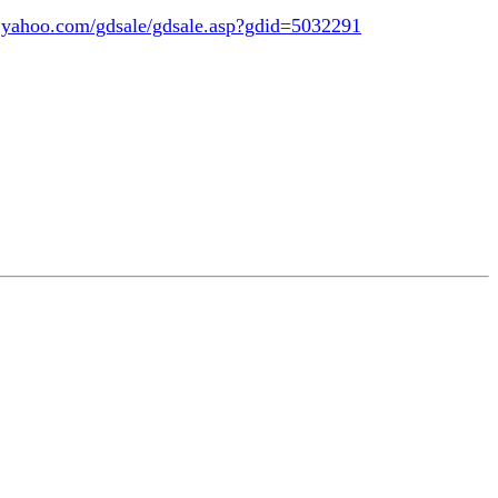
y.yahoo.com/gdsale/gdsale.asp?gdid=5032291