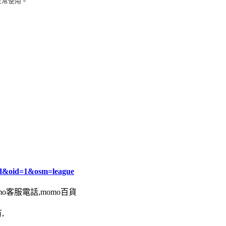
正常使用。
d&oid=1&osm=league
omo客服電話,momo百貨
,