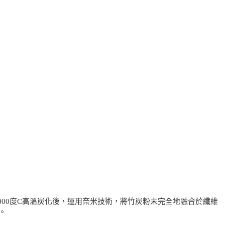
000度C高溫炭化後，運用奈米技術，將竹炭粉末完全地融合於纖維
。