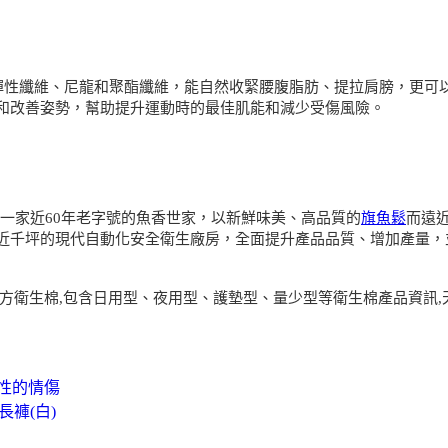
彈性纖維、尼龍和聚酯纖維，能自然收緊腰腹脂肪、提拉肩膀，更可
和改善姿勢，幫助提升運動時的最佳肌能和減少受傷風險。
中一家近60年老字號的魚香世家，以新鮮味美、高品質的
旗魚鬆
而遠
近千坪的現代自動化安全衛生廠房，全面提升產品品質、增加產量，並
漢方衛生棉,包含日用型、夜用型、護墊型、量少型等衛生棉產品資訊
滅性的情傷
長褲(白)