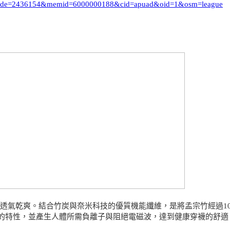
i_code=2436154&memid=6000000188&cid=apuad&oid=1&osm=league
力、透氣乾爽。結合竹炭與奈米科技的優質機能纖維，是將孟宗竹經過1
的特性，並產生人體所需負離子與阻絕電磁波，達到健康穿襪的舒適