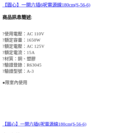
【圓心】一開六插6呎電源線180cm(S-56-6)
商品訊息簡述
:
?使用電壓：AC 110V
?額定容量：1650W
?額定電壓：AC 125V
?額定電流：15A
?材質：銅、塑膠
?驗證登錄：R63045
?驗證型號：A-3
●限室內使用
【圓心】一開六插6呎電源線180cm(S-56-6)