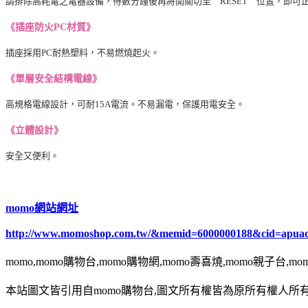
請排除高耗電之電器設備，待數分鐘後再將開關切至〝RESET〞位置，即可
《插座防火PC材質》
插座採用PC耐熱塑料，不易燃燒起火。
《單層安全結構電線》
高規格電線設計，可耐15A電流。不易漏電，保護用電安全。
《立體設計》
安全又便利。
momo網站網址
http://www.momoshop.com.tw/&memid=6000000188&cid=apua
momo,momo購物台,momo購物網,momo壽喜燒,momo親子台,m
本站圖文皆引用自momo購物台,圖文所有權皆為原所有權人所有