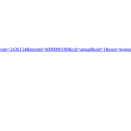
?i_code=2436154&memid=6000000188&cid=apuad&oid=1&osm=leagu