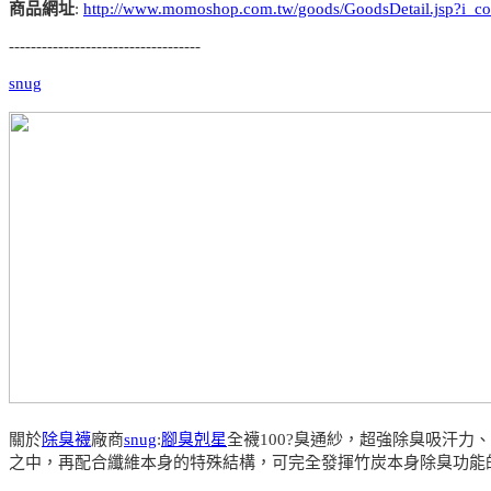
商品網址
:
http://www.momoshop.com.tw/goods/GoodsDetail.jsp?
-----------------------------------
snug
關於
除臭襪
廠商
snug
:
腳臭剋星
全襪100?臭通紗，超強除臭吸汗
之中，再配合纖維本身的特殊結構，可完全發揮竹炭本身除臭功能