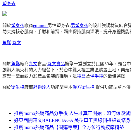
塑身衣
關於
塑身衣
廠商
equmen
男性塑身衣:
男塑身衣
的設計強調材質結合
助支撐核心肌肉、手肘和前臂，藉由保持肌肉溫暖、提升身體機能
魚鬆
丸文
關於
魚鬆
廠商
丸文
食品:
丸文食品
旗聚一堂創立於民國39年，是台
創辦人梁火村的大力經營下，於台中縣大裡工業區購置土地，興建
旗聚一堂而致力於產品包裝的推廣。是
禮盒
及
伴手禮
的最佳選擇
關於
衛生棉
廠商
舒適達人
功能型草本
漢方衛生棉
:提供功能型草本
推薦momo熱銷商品分手後 人生才真正開始：如何讓毀
好東西開箱文BALENCIAGA 美型車工黑線側邊棉質修身
推薦momo熱銷商品【團購專案】全方位行動按摩椅墊