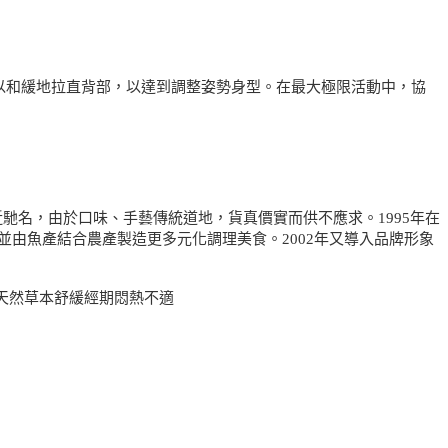
以和緩地拉直背部，以達到調整姿勢身型。在最大極限活動中，協
近馳名，由於口味、手藝傳統道地，貨真價實而供不應求。1995年在
由魚產結合農產製造更多元化調理美食。2002年又導入品牌形象
,天然草本舒緩經期悶熱不適