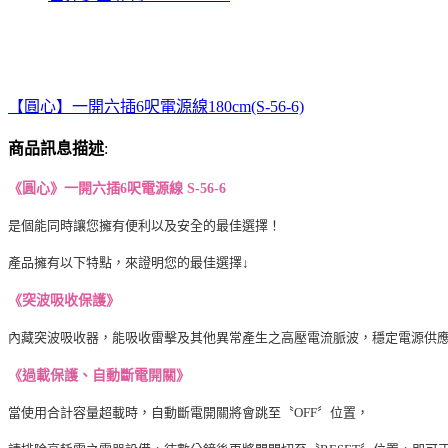
【圓心】一開六插6呎電源線180cm(S-56-6)
商品訊息描述
:
《圓心》一開六插6呎電源線 S-56-6
是個能同時讓您擁有便利以及安全的最佳選擇！
產品擁有以下特點，來證明您的最佳選擇↓
《突波吸收保護》
內藏突波吸收器，能吸收雷擊及其他異常產生之高壓電流脈波，穩定電源供
《過載保護、自動斷電開關》
當使用合計容量超載時，自動斷電開關將會跳至〝OFF〞位置，