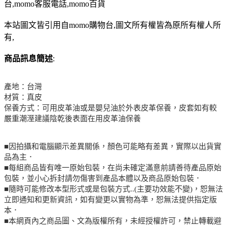
台,momo客服電話,momo百貨
本站圖文皆引用自momo購物台,圖文所有權皆為原所有權人所
有,
商品訊息簡述
:
產地：台灣
材質：真皮
保養方式：可用皮革油或是嬰兒油於外表皮革保養，皮套如有較
嚴重潮溼建議陰乾後表面在用皮革油保養
■因拍攝和電腦顯示差異關係，顏色可能略有差異，實際以出貨實
品為主．
■每組商品皆有唯一原始包裝，在尚未確定滿意前請善待產品原始
包裝，並小心拆封請勿傷害到產品本體以及商品原始包裝．
■隨時可能修改本型形式或是包裝方式..(主要功效能不變)，恕無法
立即通知和更新資訊，如有變更以實物為準，恕無法提供指定版
本．
■本網頁內之商品圖、文為版權所有，未經授權許可，禁止轉載避