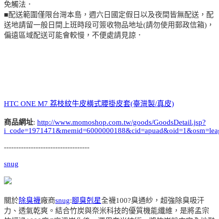
免觸法．
■配送範圍僅限台灣本島，週六日國定假日以及夜間皆無配送，配
送地請留一般日間上班時段可簽收物品地址(請勿使用郵政信箱)，
偏遠區域配送可能會較慢，不便處請見諒．
HTC ONE M7 荔枝紋牛皮橫式腰掛皮套(臺灣製/真皮)
商品網址
:
http://www.momoshop.com.tw/goods/GoodsDetail.jsp?
i_code=1971471&memid=6000000188&cid=apuad&oid=1&osm=lea
-----------------------------------
snug
關於
除臭襪
廠商
snug
:
腳臭剋星
全襪100?臭通紗，超強除臭吸汗
力、透氣乾爽。結合竹炭與奈米科技的優質機能纖維，是將孟宗