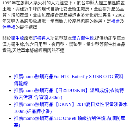
1995年在創辦人梁火村的大力經營下，於台中縣大裡工業區購置
土地，興建近千坪的現代自動化安全衛生廠房，全面提升產品品
質、增加產量，並由魚產結合農產製造更多元化調理美食。2002
年又導入品牌形象旗聚一堂而致力於產品包裝的推廣。是
禮盒
及
伴手禮
的最佳選擇
關於
衛生棉
廠商
舒適達人
功能型草本
漢方衛生棉
:提供功能型草本
漢方衛生棉,包含日用型、夜用型、護墊型、量少型等衛生棉產品
資訊,天然草本舒緩經期悶熱不適
推薦momo熱銷商品For HTC Butterfly S USB OTG 資料
傳輸線
推薦momo熱銷商品【日本DUSKIN】溫和成份(衣物特
效去污液-含噴頭 280ml)
推薦momo熱銷商品【DKNY】2014夏日女性限量淡香水
100ml(送品牌小香)
推薦momo熱銷商品hTC One e8 頂級抗刮保護貼(贈防塵
塞)