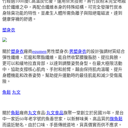
竹經過1000度C高溫炭化後，運用奈米技術，將竹炭粉末完全地融
合於纖維之中，再配合纖維本身的特殊結構，可完全發揮竹炭本
身除臭功能的特性，並產生人體所需負離子與阻絕電磁波，達到
健康穿襪的舒適。
塑身衣
關於
塑身衣
廠商
equmen
男性塑身衣:
男塑身衣
的設計強調材質結合
彈性纖維、尼龍和聚酯纖維，能自然收緊腰腹脂肪、提拉肩膀，
更可以和緩地拉直背部，以達到調整姿勢身型。在最大極限活動
中，協助支撐核心肌肉、手肘和前臂，藉由保持肌肉溫暖、提升
身體機能和改善姿勢，幫助提升運動時的最佳肌能和減少受傷風
險。
魚鬆
丸文
關於
魚鬆
廠商
丸文
食品:
丸文食品
旗聚一堂創立於民國39年，是台
中一家近60年老字號的魚香世家，以新鮮味美、高品質的
旗魚鬆
而遠近馳名，由於口味、手藝傳統道地，貨真價實而供不應求。