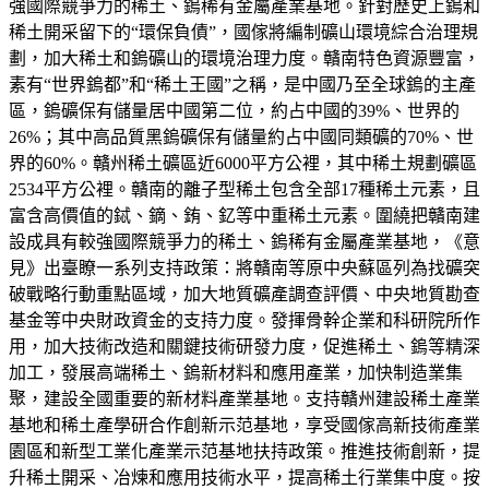
強國際競爭力的稀土、鎢稀有金屬產業基地。針對歷史上鎢和
稀土開采留下的“環保負債”，國傢將編制礦山環境綜合治理規
劃，加大稀土和鎢礦山的環境治理力度。贛南特色資源豐富，
素有“世界鎢都”和“稀土王國”之稱，是中國乃至全球鎢的主產
區，鎢礦保有儲量居中國第二位，約占中國的39%、世界的
26%；其中高品質黑鎢礦保有儲量約占中國同類礦的70%、世
界的60%。贛州稀土礦區近6000平方公裡，其中稀土規劃礦區
2534平方公裡。贛南的離子型稀土包含全部17種稀土元素，且
富含高價值的鋱、鏑、銪、釔等中重稀土元素。圍繞把贛南建
設成具有較強國際競爭力的稀土、鎢稀有金屬產業基地，《意
見》出臺瞭一系列支持政策：將贛南等原中央蘇區列為找礦突
破戰略行動重點區域，加大地質礦產調查評價、中央地質勘查
基金等中央財政資金的支持力度。發揮骨幹企業和科研院所作
用，加大技術改造和關鍵技術研發力度，促進稀土、鎢等精深
加工，發展高端稀土、鎢新材料和應用產業，加快制造業集
聚，建設全國重要的新材料產業基地。支持贛州建設稀土產業
基地和稀土產學研合作創新示范基地，享受國傢高新技術產業
園區和新型工業化產業示范基地扶持政策。推進技術創新，提
升稀土開采、冶煉和應用技術水平，提高稀土行業集中度。按