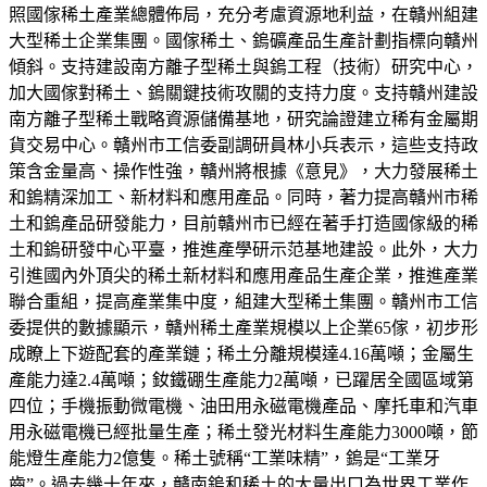
照國傢稀土產業總體佈局，充分考慮資源地利益，在贛州組建
大型稀土企業集團。國傢稀土、鎢礦產品生產計劃指標向贛州
傾斜。支持建設南方離子型稀土與鎢工程（技術）研究中心，
加大國傢對稀土、鎢關鍵技術攻關的支持力度。支持贛州建設
南方離子型稀土戰略資源儲備基地，研究論證建立稀有金屬期
貨交易中心。贛州市工信委副調研員林小兵表示，這些支持政
策含金量高、操作性強，贛州將根據《意見》，大力發展稀土
和鎢精深加工、新材料和應用產品。同時，著力提高贛州市稀
土和鎢產品研發能力，目前贛州市已經在著手打造國傢級的稀
土和鎢研發中心平臺，推進產學研示范基地建設。此外，大力
引進國內外頂尖的稀土新材料和應用產品生產企業，推進產業
聯合重組，提高產業集中度，組建大型稀土集團。贛州市工信
委提供的數據顯示，贛州稀土產業規模以上企業65傢，初步形
成瞭上下遊配套的產業鏈；稀土分離規模達4.16萬噸；金屬生
產能力達2.4萬噸；釹鐵硼生產能力2萬噸，已躍居全國區域第
四位；手機振動微電機、油田用永磁電機產品、摩托車和汽車
用永磁電機已經批量生產；稀土發光材料生產能力3000噸，節
能燈生產能力2億隻。稀土號稱“工業味精”，鎢是“工業牙
齒”。過去幾十年來，贛南鎢和稀土的大量出口為世界工業作