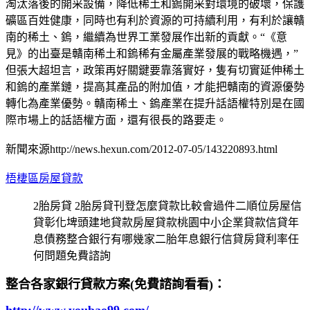
淘汰落後的開采設備，降低稀土和鎢開采對環境的破壞，保護
礦區百姓健康，同時也有利於資源的可持續利用，有利於讓贛
南的稀土、鎢，繼續為世界工業發展作出新的貢獻。“《意
見》的出臺是贛南稀土和鎢稀有金屬產業發展的戰略機遇，”
但張大超坦言，政策再好關鍵要靠落實好，隻有切實延伸稀土
和鎢的產業鏈，提高其產品的附加值，才能把贛南的資源優勢
轉化為產業優勢。贛南稀土、鎢產業在提升話語權特別是在國
際市場上的話語權方面，還有很長的路要走。
新聞來源http://news.hexun.com/2012-07-05/143220893.html
梧棲區房屋貸款
2胎房貸 2胎房貸刊登怎麼貸款比較會過件二順位房屋信
貸彰化埤頭建地貸款房屋貸款桃園中小企業貸款信貸年
息債務整合銀行有哪幾家二胎年息銀行信貸房貸利率任
何問題免費諮詢
整合各家銀行貸款方案(免費諮詢看看)：
http://www.youbao99.com/