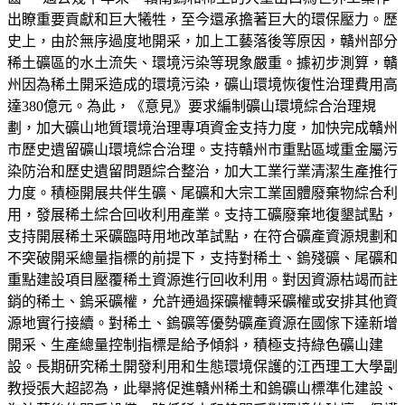
出瞭重要貢獻和巨大犧牲，至今還承擔著巨大的環保壓力。歷
史上，由於無序過度地開采，加上工藝落後等原因，贛州部分
稀土礦區的水土流失、環境污染等現象嚴重。據初步測算，贛
州因為稀土開采造成的環境污染，礦山環境恢復性治理費用高
達380億元。為此，《意見》要求編制礦山環境綜合治理規
劃，加大礦山地質環境治理專項資金支持力度，加快完成贛州
市歷史遺留礦山環境綜合治理。支持贛州市重點區域重金屬污
染防治和歷史遺留問題綜合整治，加大工業行業清潔生產推行
力度。積極開展共伴生礦、尾礦和大宗工業固體廢棄物綜合利
用，發展稀土綜合回收利用產業。支持工礦廢棄地復墾試點，
支持開展稀土采礦臨時用地改革試點，在符合礦產資源規劃和
不突破開采總量指標的前提下，支持對稀土、鎢殘礦、尾礦和
重點建設項目壓覆稀土資源進行回收利用。對因資源枯竭而註
銷的稀土、鎢采礦權，允許通過探礦權轉采礦權或安排其他資
源地實行接續。對稀土、鎢礦等優勢礦產資源在國傢下達新增
開采、生產總量控制指標是給予傾斜，積極支持綠色礦山建
設。長期研究稀土開發利用和生態環境保護的江西理工大學副
教授張大超認為，此舉將促進贛州稀土和鎢礦山標準化建設、