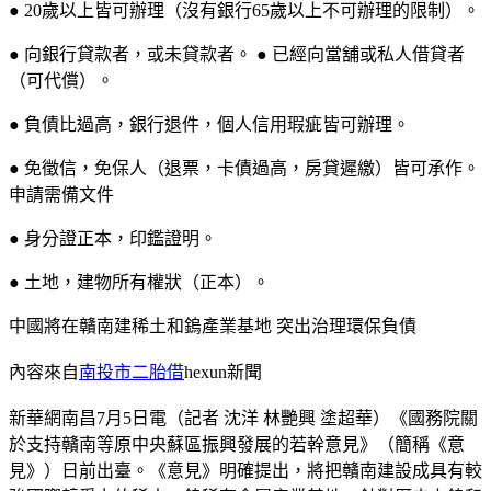
● 20歲以上皆可辦理（沒有銀行65歲以上不可辦理的限制）。
● 向銀行貸款者，或未貸款者。 ● 已經向當舖或私人借貸者
（可代償）。
● 負債比過高，銀行退件，個人信用瑕疵皆可辦理。
● 免徵信，免保人（退票，卡債過高，房貸遲繳）皆可承作。
申請需備文件
● 身分證正本，印鑑證明。
● 土地，建物所有權狀（正本）。
中國將在贛南建稀土和鎢產業基地 突出治理環保負債
內容來自
南投市二胎借
hexun新聞
新華網南昌7月5日電（記者 沈洋 林艷興 塗超華）《國務院關
於支持贛南等原中央蘇區振興發展的若幹意見》（簡稱《意
見》）日前出臺。《意見》明確提出，將把贛南建設成具有較